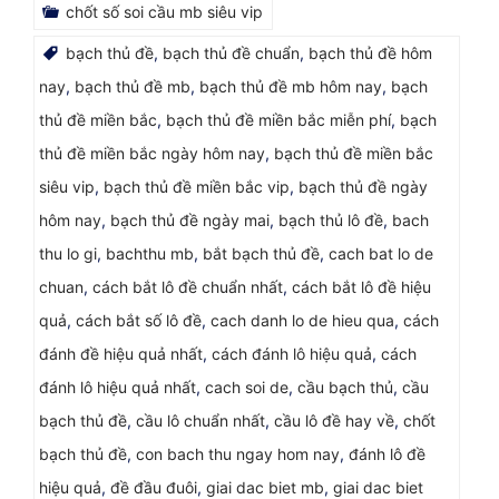
chốt số soi cầu mb siêu vip
bạch thủ đề
,
bạch thủ đề chuẩn
,
bạch thủ đề hôm
nay
,
bạch thủ đề mb
,
bạch thủ đề mb hôm nay
,
bạch
thủ đề miền bắc
,
bạch thủ đề miền bắc miễn phí
,
bạch
thủ đề miền bắc ngày hôm nay
,
bạch thủ đề miền bắc
siêu vip
,
bạch thủ đề miền bắc vip
,
bạch thủ đề ngày
hôm nay
,
bạch thủ đề ngày mai
,
bạch thủ lô đề
,
bach
thu lo gi
,
bachthu mb
,
bắt bạch thủ đề
,
cach bat lo de
chuan
,
cách bắt lô đề chuẩn nhất
,
cách bắt lô đề hiệu
quả
,
cách bắt số lô đề
,
cach danh lo de hieu qua
,
cách
đánh đề hiệu quả nhất
,
cách đánh lô hiệu quả
,
cách
đánh lô hiệu quả nhất
,
cach soi de
,
cầu bạch thủ
,
cầu
bạch thủ đề
,
cầu lô chuẩn nhất
,
cầu lô đề hay về
,
chốt
bạch thủ đề
,
con bach thu ngay hom nay
,
đánh lô đề
hiệu quả
,
đề đầu đuôi
,
giai dac biet mb
,
giai dac biet