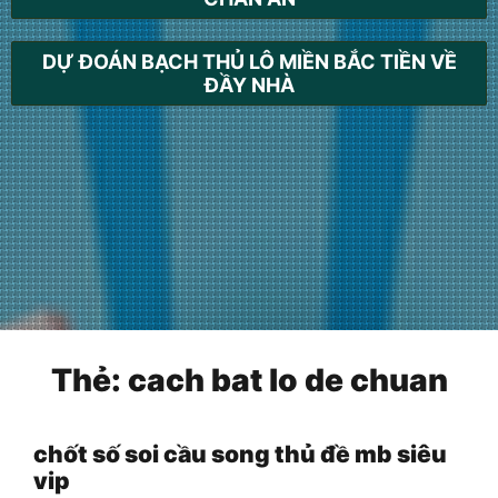
DỰ ĐOÁN BẠCH THỦ LÔ MIỀN BẮC TIỀN VỀ
ĐẦY NHÀ
Thẻ:
cach bat lo de chuan
chốt số soi cầu song thủ đề mb siêu
vip