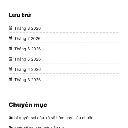
Lưu trữ
Tháng 8 2026
Tháng 7 2026
Tháng 6 2026
Tháng 5 2026
Tháng 4 2026
Tháng 3 2026
Chuyên mục
bí quyết soi cầu xổ số hôm nay siêu chuẩn
chốt số soi cầu mb siêu vip