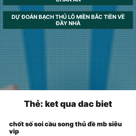
DỰ ĐOÁN BẠCH THỦ LÔ MIỀN BẮC TIỀN VỀ
ĐẦY NHÀ
Thẻ:
ket qua dac biet
chốt số soi cầu song thủ đề mb siêu
vip