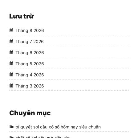
Lưu trữ
Tháng 8 2026
Tháng 7 2026
Tháng 6 2026
Tháng 5 2026
Tháng 4 2026
Tháng 3 2026
Chuyên mục
bí quyết soi cầu xổ số hôm nay siêu chuẩn
chốt số soi cầu mb siêu vip