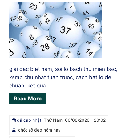
giai dac biet nam, soi lo bach thu mien bac,
xsmb chu nhat tuan truoc, cach bat lo de
chuan, ket qua
Read More
đã câp nhật:
Thứ Năm, 06/08/2026 - 20:02
chốt số đẹp hôm nay