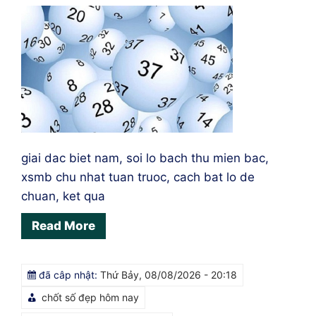
giai dac biet nam, soi lo bach thu mien bac,
xsmb chu nhat tuan truoc, cach bat lo de
chuan, ket qua
Read More
đã câp nhật:
Thứ Bảy, 08/08/2026 - 20:18
chốt số đẹp hôm nay