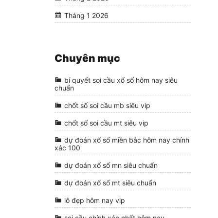
Tháng 1 2026
Chuyên mục
bí quyết soi cầu xổ số hôm nay siêu
chuẩn
chốt số soi cầu mb siêu vip
chốt số soi cầu mt siêu vip
dự đoán xổ số miền bắc hôm nay chính
xác 100
dự đoán xổ số mn siêu chuẩn
dự đoán xổ số mt siêu chuẩn
lô đẹp hôm nay vip
soi cầu chính xác nhất hôm nay