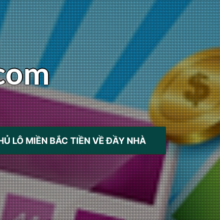
com
Ủ LÔ MIỀN BẮC TIỀN VỀ ĐẦY NHÀ