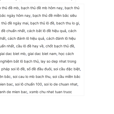
 thủ đề mb
,
bạch thủ đề mb hôm nay
,
bạch thủ
 bắc ngày hôm nay
,
bạch thủ đề miền bắc siêu
 thủ đề ngày mai
,
bạch thủ lô đề
,
bach thu lo gi
,
ô đề chuẩn nhất
,
cách bắt lô đề hiệu quả
,
cách
nhất
,
cách đánh lô hiệu quả
,
cách đánh lô hiệu
huẩn nhất
,
cầu lô đề hay về
,
chốt bạch thủ đề
,
giai dac biet mb
,
giai dac biet nam
,
học cách
 nghiệm bắt lô bạch thủ
,
lay so dep nhat trong
pháp soi lô đề
,
số đề đầu đuôi
,
soi cầu đặc biệt
,
iền bắc
,
soi cau lo mb bach thu
,
soi cầu miền bắc
mien bac
,
soi lô chuẩn 100
,
soi lo de chuan nhat
,
danh de mien bac
,
xsmb chu nhat tuan truoc