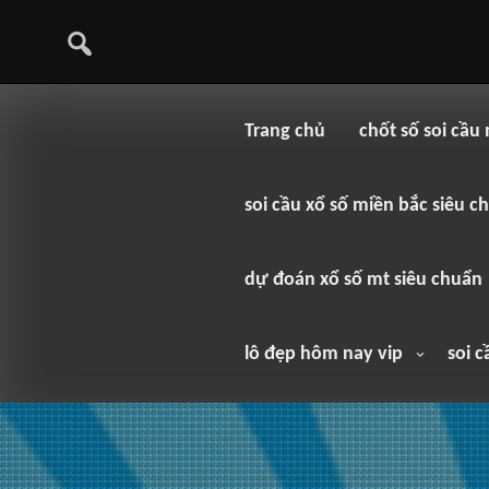
Skip
to
content
Trang chủ
chốt số soi cầu
soi cầu xổ số miền bắc siêu c
dự đoán xổ số mt siêu chuẩn
lô đẹp hôm nay vip
soi 