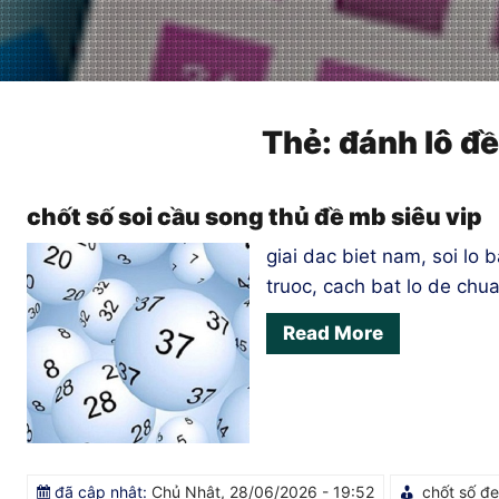
Thẻ:
đánh lô đề
chốt số soi cầu song thủ đề mb siêu vip
giai dac biet nam, soi lo
truoc, cach bat lo de chu
Read More
đã câp nhật:
Chủ Nhật, 28/06/2026 - 19:52
chốt số đ