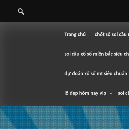
Skip
to
content
Trang chủ
chốt số soi cầu
soi cầu xổ số miền bắc siêu c
dự đoán xổ số mt siêu chuẩn
lô đẹp hôm nay vip
soi 