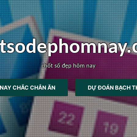
otsodephomnay.
chốt số đẹp hôm nay
 NAY CHẮC CHẮN ĂN
DỰ ĐOÁN BẠCH TH