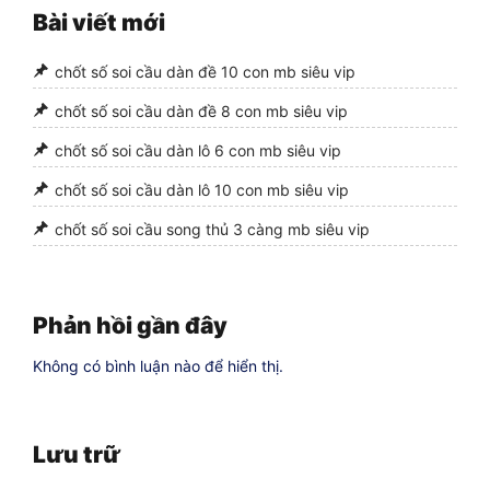
đề
Bài viết mới
8
con
chốt số soi cầu dàn đề 10 con mb siêu vip
mb
chốt số soi cầu dàn đề 8 con mb siêu vip
siêu
chốt số soi cầu dàn lô 6 con mb siêu vip
vip
chốt số soi cầu dàn lô 10 con mb siêu vip
chốt số soi cầu song thủ 3 càng mb siêu vip
Phản hồi gần đây
Không có bình luận nào để hiển thị.
Lưu trữ