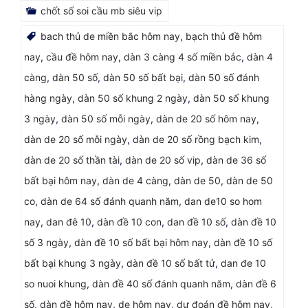
chốt số soi cầu mb siêu vip
bach thủ de miền bắc hôm nay
,
bạch thủ đề hôm
nay
,
cầu đề hôm nay
,
dàn 3 càng 4 số miền bắc
,
dàn 4
càng
,
dàn 50 số
,
dàn 50 số bất bại
,
dàn 50 số đánh
hàng ngày
,
dàn 50 số khung 2 ngày
,
dàn 50 số khung
3 ngày
,
dàn 50 số mỗi ngày
,
dàn de 20 số hôm nay
,
dàn de 20 số mỗi ngày
,
dàn de 20 số rồng bạch kim
,
dàn de 20 số thần tài
,
dàn de 20 số vip
,
dàn de 36 số
bất bại hôm nay
,
dàn de 4 càng
,
dàn de 50
,
dàn de 50
co
,
dàn de 64 số đánh quanh năm
,
dan de10 so hom
nay
,
dan đê 10
,
dàn đề 10 con
,
dan đề 10 số
,
dàn đề 10
số 3 ngày
,
dàn đề 10 số bất bại hôm nay
,
dàn đề 10 số
bất bại khung 3 ngày
,
dàn đề 10 số bất tử
,
dan đe 10
so nuoi khung
,
dàn đề 40 số đánh quanh năm
,
dàn đề 6
số
,
dàn đề hôm nay
,
de hôm nay
,
dự đoán đề hôm nay
,