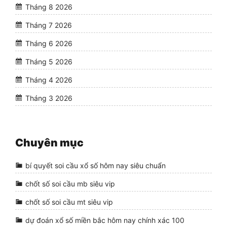
Tháng 8 2026
Tháng 7 2026
Tháng 6 2026
Tháng 5 2026
Tháng 4 2026
Tháng 3 2026
Chuyên mục
bí quyết soi cầu xổ số hôm nay siêu chuẩn
chốt số soi cầu mb siêu vip
chốt số soi cầu mt siêu vip
dự đoán xổ số miền bắc hôm nay chính xác 100