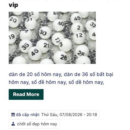
vip
dàn de 20 số hôm nay, dàn de 36 số bất bại
hôm nay, số đề hôm nay, số dề hôm nay,
Read More
đã câp nhật:
Thứ Sáu, 07/08/2026 - 20:18
chốt số đẹp hôm nay