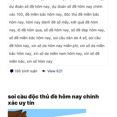
dự đoán số đề hôm nay
,
dự đoán số đề hôm nay chính
xác 100
,
đề miền bắc hôm nay
,
độc thủ đề miền bắc
hôm nay
,
hôm nay đánh đề số mấy
,
kết quả đề hôm
nay
,
lô đề hôm qua
,
số dề hôm nay
,
số đề đẹp hôm nay
,
số đề miền bắc hôm nay
,
soi cầu dàn de 4 số
,
soi cầu
đề hôm nay
,
xin số de hôm nay miễn phí
,
xin số de miền
bắc hôm nay
,
xin số de miền nam hôm nay
,
xin số đề
miền bắc
,
xin số hôm nay
ở
196 bình luận
View 621
chốt
số
soi
soi cầu độc thủ đề hôm nay chính
xác uy tín
cầu
dàn