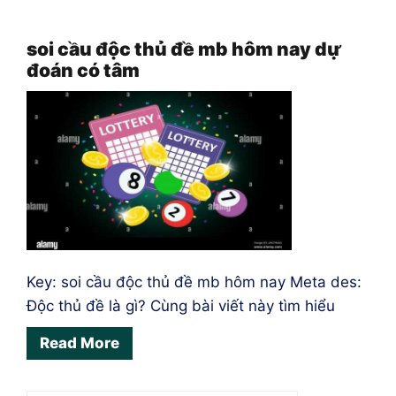
cầu
độc
soi cầu độc thủ đề mb hôm nay dự
đoán có tâm
thủ
đề
hôm
nay
chính
xác
uy
tín
Key: soi cầu độc thủ đề mb hôm nay Meta des:
Độc thủ đề là gì? Cùng bài viết này tìm hiểu
Read More