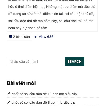
hữu ở thời điểm hiện tại
,
Những mặt ưu điểm mà độc thủ
đề đang sở hữu ở thời điểm hiện tại
,
soi cầu độc thủ đề
,
soi cầu độc thủ đề mb hôm nay
,
soi cầu độc thủ đề mb
hôm nay dự đoán có tâm
ở
2 bình luận
View 636
soi
cầu
độc
SEARCH
thủ
đề
mb
Bài viết mới
hôm
nay
chốt số soi cầu dàn đề 10 con mb siêu vip
dự
chốt số soi cầu dàn đề 8 con mb siêu vip