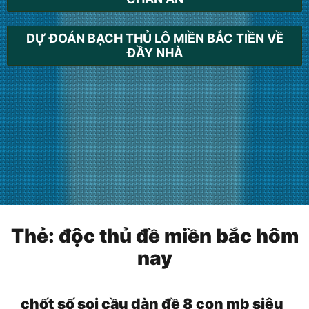
DỰ ĐOÁN BẠCH THỦ LÔ MIỀN BẮC TIỀN VỀ
ĐẦY NHÀ
Thẻ:
độc thủ đề miền bắc hôm
nay
chốt số soi cầu dàn đề 8 con mb siêu