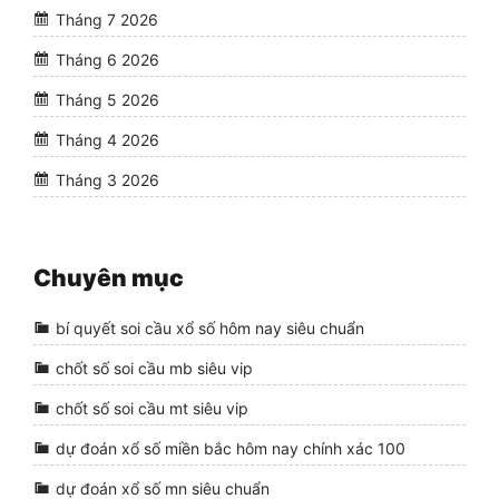
Tháng 7 2026
Tháng 6 2026
Tháng 5 2026
Tháng 4 2026
Tháng 3 2026
Chuyên mục
bí quyết soi cầu xổ số hôm nay siêu chuẩn
chốt số soi cầu mb siêu vip
chốt số soi cầu mt siêu vip
dự đoán xổ số miền bắc hôm nay chính xác 100
dự đoán xổ số mn siêu chuẩn