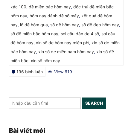
xác 100
,
đề miền bắc hôm nay
,
độc thủ đề miền bắc
hôm nay
,
hôm nay đánh đề số mấy
,
kết quả đề hôm
nay
,
lô đề hôm qua
,
số dề hôm nay
,
số đề đẹp hôm nay
,
số đề miền bắc hôm nay
,
soi cầu dàn de 4 số
,
soi cầu
đề hôm nay
,
xin số de hôm nay miễn phí
,
xin số de miền
bắc hôm nay
,
xin số de miền nam hôm nay
,
xin số đề
miền bắc
,
xin số hôm nay
ở
196 bình luận
View 619
chốt
số
soi
SEARCH
cầu
dàn
đề
Bài viết mới