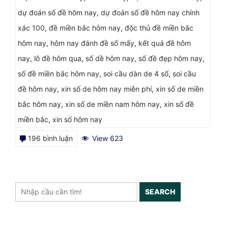
dự đoán số đề hôm nay
,
dự đoán số đề hôm nay chính
xác 100
,
đề miền bắc hôm nay
,
độc thủ đề miền bắc
hôm nay
,
hôm nay đánh đề số mấy
,
kết quả đề hôm
nay
,
lô đề hôm qua
,
số dề hôm nay
,
số đề đẹp hôm nay
,
số đề miền bắc hôm nay
,
soi cầu dàn de 4 số
,
soi cầu
đề hôm nay
,
xin số de hôm nay miễn phí
,
xin số de miền
bắc hôm nay
,
xin số de miền nam hôm nay
,
xin số đề
miền bắc
,
xin số hôm nay
ở
196 bình luận
View 623
chốt
số
soi
SEARCH
cầu
dàn