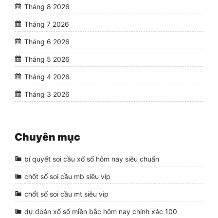
Tháng 8 2026
Tháng 7 2026
Tháng 6 2026
Tháng 5 2026
Tháng 4 2026
Tháng 3 2026
Chuyên mục
bí quyết soi cầu xổ số hôm nay siêu chuẩn
chốt số soi cầu mb siêu vip
chốt số soi cầu mt siêu vip
dự đoán xổ số miền bắc hôm nay chính xác 100