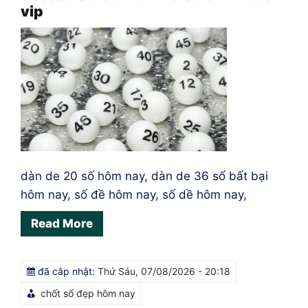
vip
dàn de 20 số hôm nay, dàn de 36 số bất bại
hôm nay, số đề hôm nay, số dề hôm nay,
Read More
đã câp nhật:
Thứ Sáu, 07/08/2026 - 20:18
chốt số đẹp hôm nay