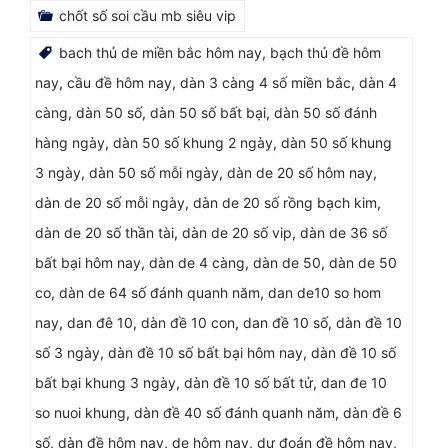
chốt số soi cầu mb siêu vip
bach thủ de miền bắc hôm nay
,
bạch thủ đề hôm
nay
,
cầu đề hôm nay
,
dàn 3 càng 4 số miền bắc
,
dàn 4
càng
,
dàn 50 số
,
dàn 50 số bất bại
,
dàn 50 số đánh
hàng ngày
,
dàn 50 số khung 2 ngày
,
dàn 50 số khung
3 ngày
,
dàn 50 số mỗi ngày
,
dàn de 20 số hôm nay
,
dàn de 20 số mỗi ngày
,
dàn de 20 số rồng bạch kim
,
dàn de 20 số thần tài
,
dàn de 20 số vip
,
dàn de 36 số
bất bại hôm nay
,
dàn de 4 càng
,
dàn de 50
,
dàn de 50
co
,
dàn de 64 số đánh quanh năm
,
dan de10 so hom
nay
,
dan đê 10
,
dàn đề 10 con
,
dan đề 10 số
,
dàn đề 10
số 3 ngày
,
dàn đề 10 số bất bại hôm nay
,
dàn đề 10 số
bất bại khung 3 ngày
,
dàn đề 10 số bất tử
,
dan đe 10
so nuoi khung
,
dàn đề 40 số đánh quanh năm
,
dàn đề 6
số
,
dàn đề hôm nay
,
de hôm nay
,
dự đoán đề hôm nay
,