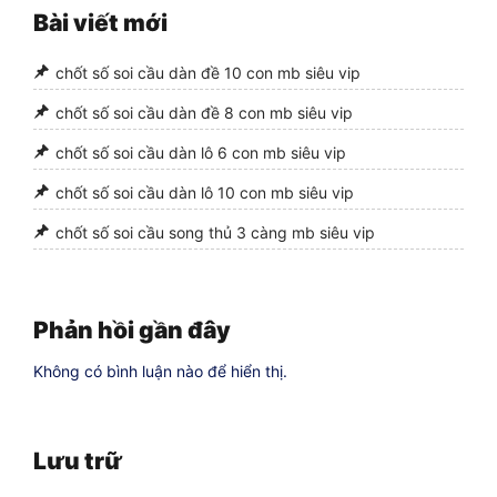
đề
Bài viết mới
8
con
chốt số soi cầu dàn đề 10 con mb siêu vip
mb
chốt số soi cầu dàn đề 8 con mb siêu vip
siêu
chốt số soi cầu dàn lô 6 con mb siêu vip
vip
chốt số soi cầu dàn lô 10 con mb siêu vip
chốt số soi cầu song thủ 3 càng mb siêu vip
Phản hồi gần đây
Không có bình luận nào để hiển thị.
Lưu trữ