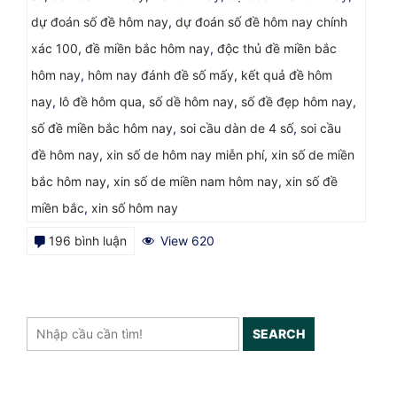
dự đoán số đề hôm nay
,
dự đoán số đề hôm nay chính
xác 100
,
đề miền bắc hôm nay
,
độc thủ đề miền bắc
hôm nay
,
hôm nay đánh đề số mấy
,
kết quả đề hôm
nay
,
lô đề hôm qua
,
số dề hôm nay
,
số đề đẹp hôm nay
,
số đề miền bắc hôm nay
,
soi cầu dàn de 4 số
,
soi cầu
đề hôm nay
,
xin số de hôm nay miễn phí
,
xin số de miền
bắc hôm nay
,
xin số de miền nam hôm nay
,
xin số đề
miền bắc
,
xin số hôm nay
ở
196 bình luận
View 620
chốt
số
soi
SEARCH
cầu
dàn