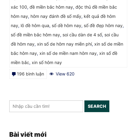
xác 100
,
đề miền bắc hôm nay
,
độc thủ đề miền bắc
hôm nay
,
hôm nay đánh đề số mấy
,
kết quả đề hôm
nay
,
lô đề hôm qua
,
số dề hôm nay
,
số đề đẹp hôm nay
,
số đề miền bắc hôm nay
,
soi cầu dàn de 4 số
,
soi cầu
đề hôm nay
,
xin số de hôm nay miễn phí
,
xin số de miền
bắc hôm nay
,
xin số de miền nam hôm nay
,
xin số đề
miền bắc
,
xin số hôm nay
ở
196 bình luận
View 620
chốt
số
soi
SEARCH
cầu
dàn
đề
Bài viết mới