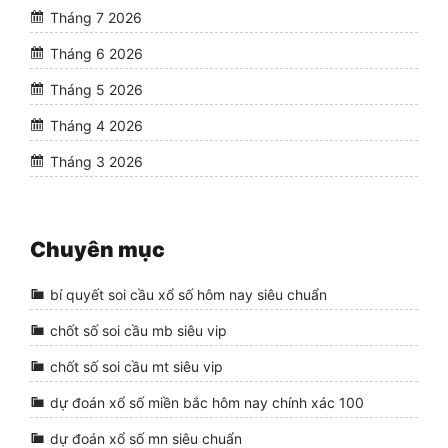
Tháng 7 2026
Tháng 6 2026
Tháng 5 2026
Tháng 4 2026
Tháng 3 2026
Chuyên mục
bí quyết soi cầu xổ số hôm nay siêu chuẩn
chốt số soi cầu mb siêu vip
chốt số soi cầu mt siêu vip
dự đoán xổ số miền bắc hôm nay chính xác 100
dự đoán xổ số mn siêu chuẩn