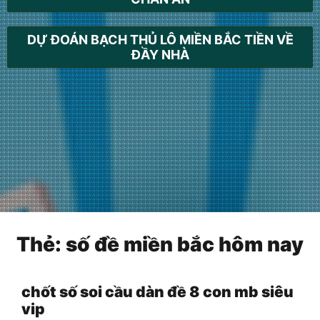
DỰ ĐOÁN BẠCH THỦ LÔ MIỀN BẮC TIỀN VỀ
ĐẦY NHÀ
Thẻ:
số đề miền bắc hôm nay
chốt số soi cầu dàn đề 8 con mb siêu
vip