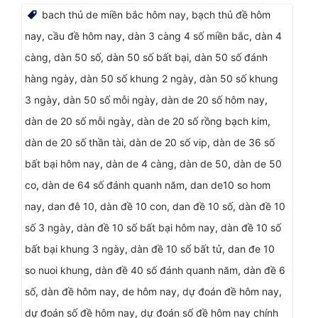
bach thủ de miền bắc hôm nay
,
bạch thủ đề hôm
nay
,
cầu đề hôm nay
,
dàn 3 càng 4 số miền bắc
,
dàn 4
càng
,
dàn 50 số
,
dàn 50 số bất bại
,
dàn 50 số đánh
hàng ngày
,
dàn 50 số khung 2 ngày
,
dàn 50 số khung
3 ngày
,
dàn 50 số mỗi ngày
,
dàn de 20 số hôm nay
,
dàn de 20 số mỗi ngày
,
dàn de 20 số rồng bạch kim
,
dàn de 20 số thần tài
,
dàn de 20 số vip
,
dàn de 36 số
bất bại hôm nay
,
dàn de 4 càng
,
dàn de 50
,
dàn de 50
co
,
dàn de 64 số đánh quanh năm
,
dan de10 so hom
nay
,
dan đê 10
,
dàn đề 10 con
,
dan đề 10 số
,
dàn đề 10
số 3 ngày
,
dàn đề 10 số bất bại hôm nay
,
dàn đề 10 số
bất bại khung 3 ngày
,
dàn đề 10 số bất tử
,
dan đe 10
so nuoi khung
,
dàn đề 40 số đánh quanh năm
,
dàn đề 6
số
,
dàn đề hôm nay
,
de hôm nay
,
dự đoán đề hôm nay
,
dự đoán số đề hôm nay
,
dự đoán số đề hôm nay chính