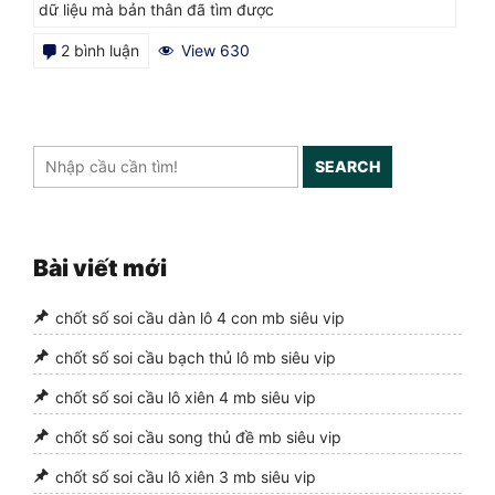
dữ liệu mà bản thân đã tìm được
ở
2 bình luận
View 630
dự
đoán
dàn
SEARCH
đề
mb
bất
Bài viết mới
tử
về
chốt số soi cầu dàn lô 4 con mb siêu vip
lớn
chốt số soi cầu bạch thủ lô mb siêu vip
hôm
chốt số soi cầu lô xiên 4 mb siêu vip
nay
chốt số soi cầu song thủ đề mb siêu vip
chốt số soi cầu lô xiên 3 mb siêu vip