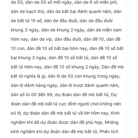
de 50
,
dàn de 50 số mỗi ngày
,
dàn de 6 số miễn phí
,
dàn de bạch thủ
,
dàn de bất bại đánh quanh năm
,
dàn
de bất tử 10 số
,
dàn de đầu đuôi
,
dàn de đầu đuôi
khung 3 ngày
,
dàn de khung 2 ngày
,
dàn de miền nam
hôm nay
,
dàn de vip
,
dàn đầu đuôi
,
dàn đề 10
,
dàn đề
10 con
,
dàn đề 10 số bất bại hôm nay
,
dàn đề 10 số bất
bại khung 3 ngày
,
dàn đề 10 số bất tử
,
dàn đề 10 số
bất tử hôm nay
,
dàn đề 10 số khung 2 ngày
,
Dàn đề mb
bất tử nghĩa là gì
,
dàn lô de 50 con khung trong ngày
,
dàn lô đánh hàng ngày
,
dàn lô trượt đánh quanh năm
,
dàn số từ 00 đến 99
,
dự đoán dàn đề mb bất tử
,
Dự
đoán dàn đề mb bất tử cực đỉnh người chơi không nên
bỏ lỡ
,
dự đoán dàn đề mb bất tử về lớn hôm nay
,
Kinh
nghiệm khi đã dự đoán được dàn đề phù hợp
,
Những
kinh nghiệm khi dự đoán dàn đề mb bất tử
,
Phân tích