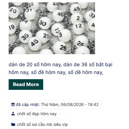
dàn de 20 số hôm nay, dàn de 36 số bất bại
hôm nay, số đề hôm nay, số dề hôm nay,
Read More
đã câp nhật:
Thứ Năm, 06/08/2026 - 19:42
chốt số đẹp hôm nay
chốt số soi cầu mb siêu vip