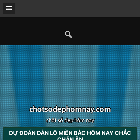
Skip
to
content
chotsodephomnay.com
chốt số đẹp hôm nay
DỰ ĐOÁN DÀN LÔ MIỀN BẮC HÔM NAY CHẮC
CHẮN ĂN