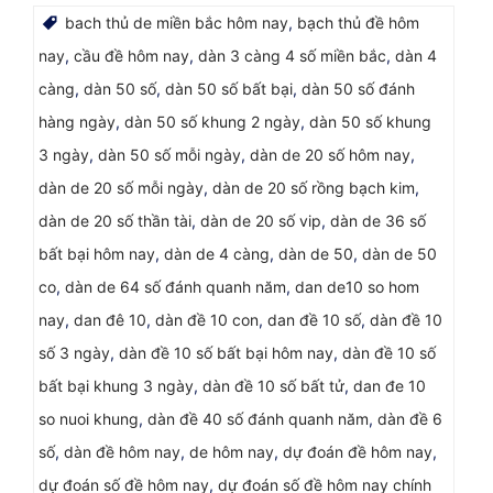
bach thủ de miền bắc hôm nay
,
bạch thủ đề hôm
nay
,
cầu đề hôm nay
,
dàn 3 càng 4 số miền bắc
,
dàn 4
càng
,
dàn 50 số
,
dàn 50 số bất bại
,
dàn 50 số đánh
hàng ngày
,
dàn 50 số khung 2 ngày
,
dàn 50 số khung
3 ngày
,
dàn 50 số mỗi ngày
,
dàn de 20 số hôm nay
,
dàn de 20 số mỗi ngày
,
dàn de 20 số rồng bạch kim
,
dàn de 20 số thần tài
,
dàn de 20 số vip
,
dàn de 36 số
bất bại hôm nay
,
dàn de 4 càng
,
dàn de 50
,
dàn de 50
co
,
dàn de 64 số đánh quanh năm
,
dan de10 so hom
nay
,
dan đê 10
,
dàn đề 10 con
,
dan đề 10 số
,
dàn đề 10
số 3 ngày
,
dàn đề 10 số bất bại hôm nay
,
dàn đề 10 số
bất bại khung 3 ngày
,
dàn đề 10 số bất tử
,
dan đe 10
so nuoi khung
,
dàn đề 40 số đánh quanh năm
,
dàn đề 6
số
,
dàn đề hôm nay
,
de hôm nay
,
dự đoán đề hôm nay
,
dự đoán số đề hôm nay
,
dự đoán số đề hôm nay chính