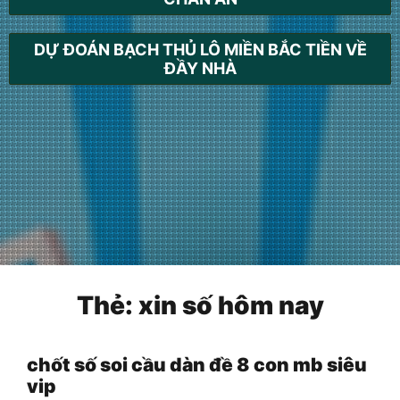
DỰ ĐOÁN BẠCH THỦ LÔ MIỀN BẮC TIỀN VỀ
ĐẦY NHÀ
Thẻ:
xin số hôm nay
chốt số soi cầu dàn đề 8 con mb siêu
vip